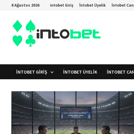
İçeriğe
8 Ağustos 2026
intobet Giriş
İntobet Üyelik
İntobet Can
geç
INTOBET GIRIŞ
İNTOBET ÜYELIK
İNTOBET CAN