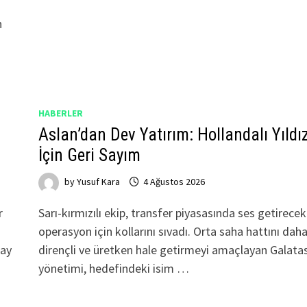
n
HABERLER
Aslan’dan Dev Yatırım: Hollandalı Yıldı
İçin Geri Sayım
by
Yusuf Kara
4 Ağustos 2026
r
Sarı-kırmızılı ekip, transfer piyasasında ses getirecek
operasyon için kollarını sıvadı. Orta saha hattını dah
ray
dirençli ve üretken hale getirmeyi amaçlayan Galata
yönetimi, hedefindeki isim …