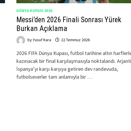
DÜNYA KUPASI 2026
Messi’den 2026 Finali Sonrası Yürek
Burkan Açıklama
by
Yusuf Kara
22 Temmuz 2026
2026 FIFA Dünya Kupası, futbol tarihine altın harflerl
kazınacak bir final karşılaşmasıyla noktalandı. Arjant
İspanya’yı karşı karşıya getiren dev randevuda,
futbolseverler tam anlamıyla bir …