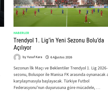
HABERLER
Trendyol 1. Lig’in Yeni Sezonu Bolu’da
Açılıyor
by
Yusuf Kara
6 Ağustos 2026
Sezonun İlk Maçı ve Beklentiler Trendyol 1. Lig 2026
l
sezonu, Boluspor ile Manisa FK arasında oynanacak a
karşılaşmasıyla başlayacak. Türkiye Futbol
Federasyonu’nun duyurusuna göre mücadele, …