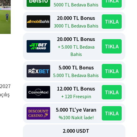
TIKLA
5000 TL Bedava Bahis
20.000 TL Bonus
TIKLA
3000 TL Bedava Bahis
20.000 TL Bonus
TIKLA
+ 5.000 TL Bedava
Bahis
5.000 TL Bonus
TIKLA
5.000 TL Bedava Bahis
-2027
12.000 TL Bonus
TIKLA
çılış
+ 120 Freespin
5.000 TL'ye Varan
TIKLA
%100 Nakit İade!
2.000 USDT