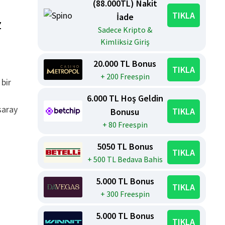
(88.000TL) Nakit
TIKLA
İade
z
Sadece Kripto &
Kimliksiz Giriş
20.000 TL Bonus
TIKLA
+ 200 Freespin
 bir
a
6.000 TL Hoş Geldin
saray
TIKLA
Bonusu
+ 80 Freespin
5050 TL Bonus
TIKLA
+ 500 TL Bedava Bahis
5.000 TL Bonus
TIKLA
+ 300 Freespin
5.000 TL Bonus
TIKLA