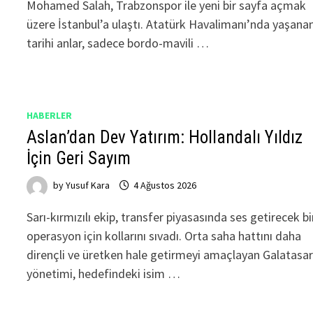
Mohamed Salah, Trabzonspor ile yeni bir sayfa açmak
üzere İstanbul’a ulaştı. Atatürk Havalimanı’nda yaşana
tarihi anlar, sadece bordo-mavili …
HABERLER
Aslan’dan Dev Yatırım: Hollandalı Yıldız
İçin Geri Sayım
by
Yusuf Kara
4 Ağustos 2026
Sarı-kırmızılı ekip, transfer piyasasında ses getirecek bi
operasyon için kollarını sıvadı. Orta saha hattını daha
dirençli ve üretken hale getirmeyi amaçlayan Galatasa
yönetimi, hedefindeki isim …