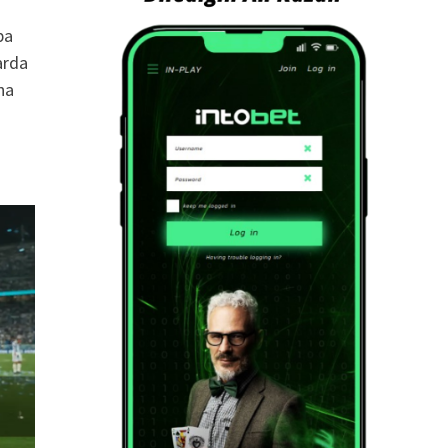
pa
arda
na