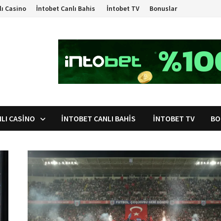
lı Casino
İntobet Canlı Bahis
İntobet TV
Bonuslar
LI CASINO
İNTOBET CANLI BAHIS
İNTOBET TV
BO